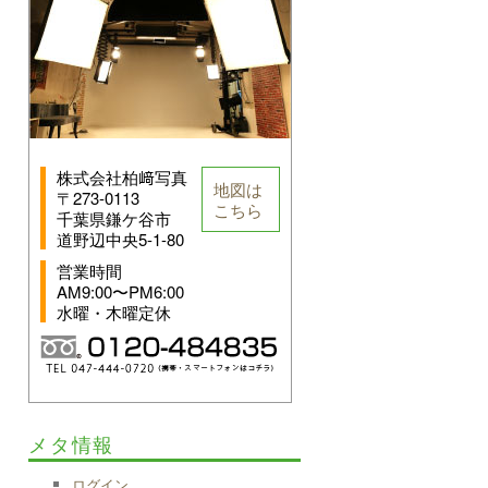
株式会社柏﨑写真
地図は
〒273-0113
こちら
千葉県鎌ケ谷市
道野辺中央5-1-80
営業時間
AM9:00〜PM6:00
水曜・木曜定休
メタ情報
ログイン