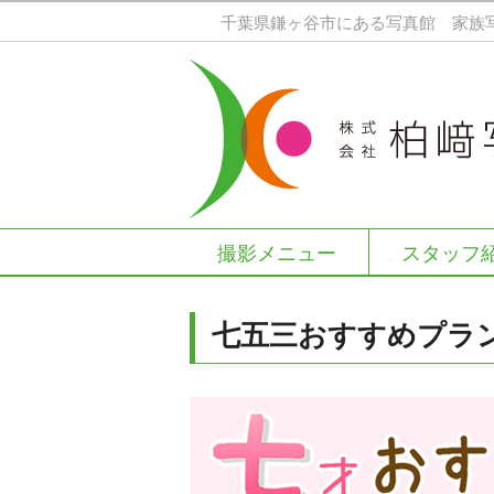
千葉県鎌ヶ谷市にある写真館 家族
株式会社柏﨑写真
メインコンテンツへ移動
サブコンテンツへ移動
撮影メニュー
スタッフ
メインメニュー
七五三おすすめプラ