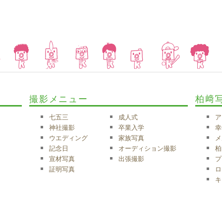
撮影メニュー
柏﨑
七五三
成人式
ア
神社撮影
卒業入学
幸
ウエディング
家族写真
メ
記念日
オーディション撮影
柏
宣材写真
出張撮影
プ
証明写真
ロ
キ