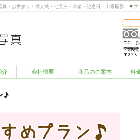
写真・お宮参り・成人式・七五三・卒業・記念日・出張撮影
▼プ
紹介
会社概要
商品のご案内
料
ン♪